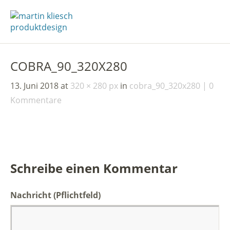
COBRA_90_320X280
13. Juni 2018
at
320 × 280 px
in
cobra_90_320x280
0
Kommentare
Schreibe einen Kommentar
Nachricht
(Pflichtfeld)