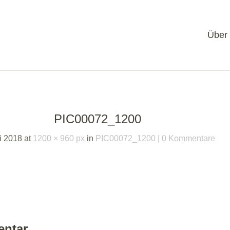
Über
PIC00072_1200
li 2018
at
1200 × 960 px
in
PIC00072_1200
0 Kommentare
entar