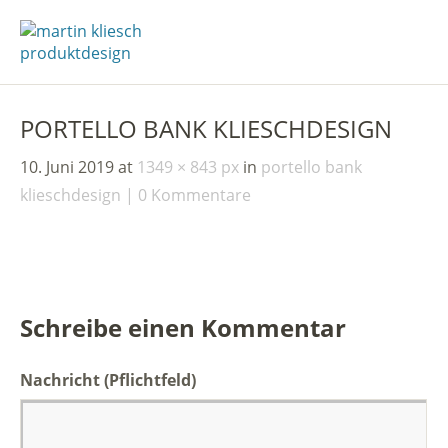
PORTELLO BANK KLIESCHDESIGN
10. Juni 2019
at
1349 × 843 px
in
portello bank
klieschdesign
0 Kommentare
Schreibe einen Kommentar
Nachricht
(Pflichtfeld)